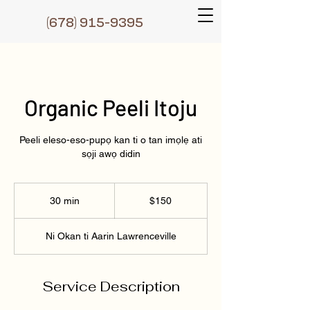
(6
78) 915-9395
Organic Peeli Itoju
Peeli eleso-eso-pupọ kan ti o tan imọlẹ ati
sọji awọ didin
150
Dɔ́là
30 min
3
$150
0
m
Ni Okan ti Aarin Lawrenceville
i
n
Service Description