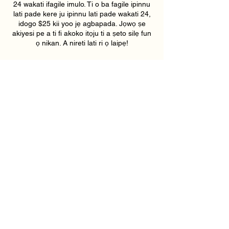
24 wakati ifagile imulo. Ti o ba fagile ipinnu
lati pade kere ju ipinnu lati pade wakati 24,
idogo $25 kii yoo jẹ agbapada. Jọwọ ṣe
akiyesi pe a ti fi akoko itọju ti a ṣeto silẹ fun
ọ nikan. A nireti lati ri ọ laipẹ!
Contact Details
193 East Pike Street, Lawrenceville, GA,
USA
6789159395
hollywoodskinatlantaspa@gmail.com