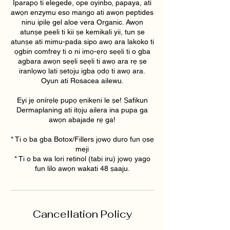
Iparapọ ti elegede, ope oyinbo, papaya, ati
awọn enzymu eso mango ati awọn peptides
ninu ipilẹ gel aloe vera Organic. Awọn
atunṣe peeli ti kii ṣe kemikali yii, tun ṣe
atunṣe ati mimu-pada sipo awọ ara lakoko ti
ọgbin comfrey ti o ni imọ-ẹrọ sẹẹli ti o gba
agbara awọn sẹẹli sẹẹli ti awọ ara rẹ ṣe
iranlọwọ lati ṣetọju igba ọdọ ti awọ ara.
Oyun ati Rosacea ailewu.
Eyi jẹ onírẹlẹ pupọ ẹnikẹni le ṣe! Ṣafikun
Dermaplaning ati itọju ailera ina pupa ga
awọn abajade rẹ ga!
* Ti o ba gba Botox/Fillers jọwọ duro fun ọsẹ
meji
* Ti o ba wa lori retinol (tabi iru) jọwọ yago
fun lilo awọn wakati 48 ṣaaju.
Cancellation Policy